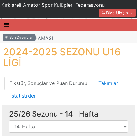
Kırklareli Amatör Spor Kulüpleri Federasyonu
Bize Ulaşın
 SEZONU PANORAMASI
Son Duyurular
KULÜPL
DÖKÜMA
2024-2025 SEZONU U16
LİGİ
SPOR U13 LİG İL BİRİNCİSİ OLDU
CELALİ
 SEZONU PANORAMASI
KULÜPL
DÖKÜMA
Fikstür, Sonuçlar ve Puan Durumu
Takımlar
İstatistikler
25/26 Sezonu -
14
. Hafta