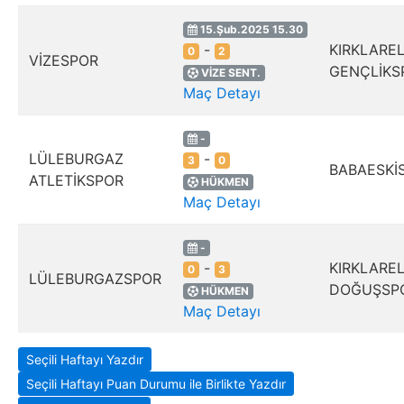
15.Şub.2025 15.30
-
KIRKLAREL
0
2
VİZESPOR
GENÇLİKS
VİZE SENT.
Maç Detayı
-
LÜLEBURGAZ
-
3
0
BABAESKİ
ATLETİKSPOR
HÜKMEN
Maç Detayı
-
-
KIRKLAREL
0
3
LÜLEBURGAZSPOR
DOĞUŞSP
HÜKMEN
Maç Detayı
Seçili Haftayı Yazdır
Seçili Haftayı Puan Durumu ile Birlikte Yazdır