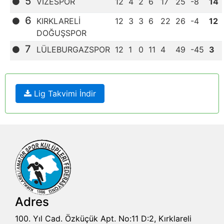
5
VİZESPOR
12
4
2
6
17
25
-8
14
6
KIRKLARELİ
12
3
3
6
22
26
-4
12
DOĞUŞSPOR
7
LÜLEBURGAZSPOR
12
1
0
11
4
49
-45
3
Lig Takvimi İndir
Adres
100. Yıl Cad. Özküçük Apt. No:11 D:2, Kırklareli