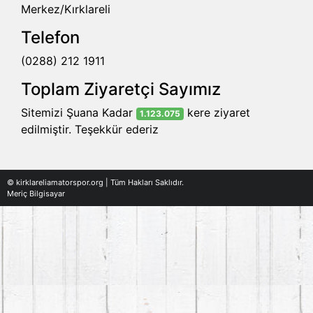
Merkez/Kırklareli
Telefon
(0288) 212 1911
Toplam Ziyaretçi Sayımız
Sitemizi Şuana Kadar
kere ziyaret
1.123.075
edilmiştir. Teşekkür ederiz
© kirklareliamatorspor.org | Tüm Hakları Saklıdır.
Meriç Bilgisayar