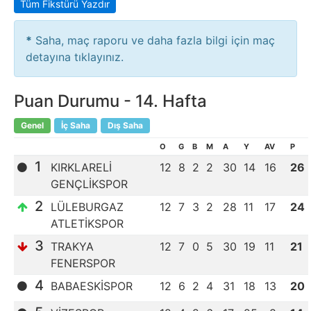
Tüm Fikstürü Yazdır
*
Saha, maç raporu ve daha fazla bilgi için maç
detayına tıklayınız.
Puan Durumu -
14
. Hafta
Genel
İç Saha
Dış Saha
O
G
B
M
A
Y
AV
P
1
KIRKLARELİ
12
8
2
2
30
14
16
26
GENÇLİKSPOR
2
LÜLEBURGAZ
12
7
3
2
28
11
17
24
ATLETİKSPOR
3
TRAKYA
12
7
0
5
30
19
11
21
FENERSPOR
4
BABAESKİSPOR
12
6
2
4
31
18
13
20