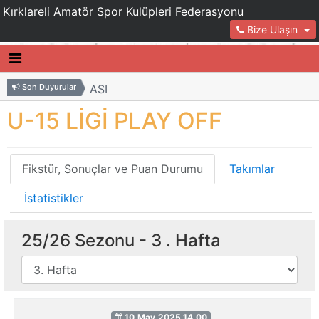
Kırklareli Amatör Spor Kulüpleri Federasyonu
Bize Ulaşın
EZONU PANORAMASI
Son Duyurular
KULÜPLERİ
DÖKÜMAN 
U-15 LİGİ PLAY OFF
R U13 LİG İL BİRİNCİSİ OLDU
CELALİYE
EZONU PANORAMASI
KULÜPLERİ
Fikstür, Sonuçlar ve Puan Durumu
Takımlar
DÖKÜMAN 
İstatistikler
25/26 Sezonu -
3
. Hafta
10.May.2025 14.00