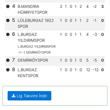
4
B.MANDIRA
2
1
0
1
2
4
-2
3
HÜRRİYETSPOR
5
LÜLEBURGAZ 1922
1
0
0
1
1
2
-1
0
SPOR
6
L.BURGAZ
1
0
0
1
1
4
-3
0
YILDIRIMSPOR
L.BURGAZ YILDIRIMSPOR
-1--1 DEMİRKÖYSPOR
7
DEMİRKÖYSPOR
1
0
0
1
0
5
-5
0
8
L.BURGAZ
1
0
0
1
0
12
-12
0
KENTSPOR
Lig Takvimi İndir