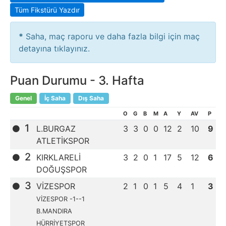
Tüm Fikstürü Yazdır
*
Saha, maç raporu ve daha fazla bilgi için maç
detayına tıklayınız.
Puan Durumu -
3
. Hafta
Genel
İç Saha
Dış Saha
O
G
B
M
A
Y
AV
P
1
L.BURGAZ
3
3
0
0
12
2
10
9
ATLETİKSPOR
2
KIRKLARELİ
3
2
0
1
17
5
12
6
DOĞUŞSPOR
3
VİZESPOR
2
1
0
1
5
4
1
3
VİZESPOR -1--1
B.MANDIRA
HÜRRİYETSPOR