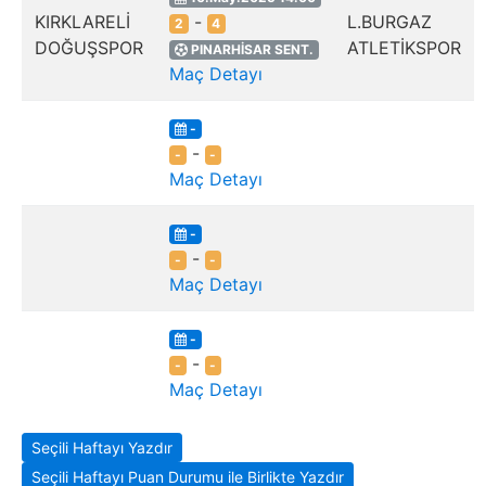
KIRKLARELİ
-
L.BURGAZ
2
4
DOĞUŞSPOR
ATLETİKSPOR
PINARHİSAR SENT.
Maç Detayı
-
-
-
-
Maç Detayı
-
-
-
-
Maç Detayı
-
-
-
-
Maç Detayı
Seçili Haftayı Yazdır
Seçili Haftayı Puan Durumu ile Birlikte Yazdır