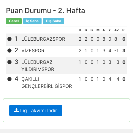
Puan Durumu -
2
. Hafta
Genel
İç Saha
Dış Saha
O
G
B
M
A
Y
AV
P
1
LÜLEBURGAZSPOR
2
2
0
0
8
0
8
6
2
VİZESPOR
2
1
0
1
3
4
-1
3
3
LÜLEBURGAZ
1
0
0
1
0
3
-3
0
YILDIRIMSPOR
4
ÇAKILLI
1
0
0
1
0
4
-4
0
GENÇLERBİRLİĞİSPOR
Lig Takvimi İndir