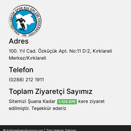
Adres
100. Yıl Cad. Özküçük Apt. No:11 D:2, Kırklareli
Merkez/Kırklareli
Telefon
(0288) 212 1911
Toplam Ziyaretçi Sayımız
Sitemizi Şuana Kadar
kere ziyaret
1.123.075
edilmiştir. Teşekkür ederiz
© kirklareliamatorspor.org | Tüm Hakları Saklıdır.