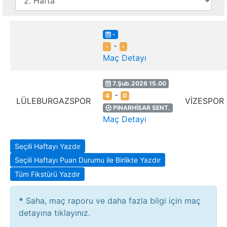
-
-
-
-
Maç Detayı
7.Şub.2026 15.00
-
4
0
LÜLEBURGAZSPOR
VİZESPOR
PINARHİSAR SENT.
Maç Detayı
Seçili Haftayı Yazdır
Seçili Haftayı Puan Durumu ile Birlikte Yazdır
Tüm Fikstürü Yazdır
*
Saha, maç raporu ve daha fazla bilgi için maç
detayına tıklayınız.