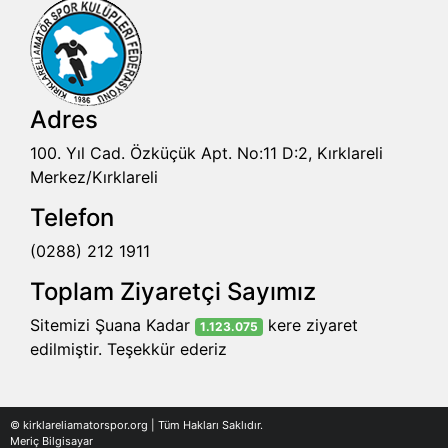
Adres
100. Yıl Cad. Özküçük Apt. No:11 D:2, Kırklareli
Merkez/Kırklareli
Telefon
(0288) 212 1911
Toplam Ziyaretçi Sayımız
Sitemizi Şuana Kadar
kere ziyaret
1.123.075
edilmiştir. Teşekkür ederiz
© kirklareliamatorspor.org | Tüm Hakları Saklıdır.
Meriç Bilgisayar